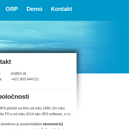
ORP
Demo
Kontakt
takt
:
jrs@jrs.sk
n:
+421 903 644121
poločnosti
JRS pôsobí na trhu od roku 1990. Do roku
ko FO a od roku 2014 ako JRS software, s.r.o.
 doménou je predovšetkým
ekonomický