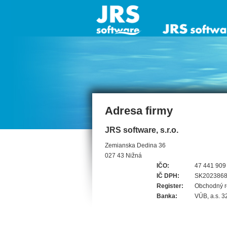
Adresa firmy
JRS software, s.r.o.
Zemianska Dedina 36
027 43 Nižná
IČO:
47 441 909
IČ DPH:
SK202386
Register:
Obchodný re
Banka:
VÚB, a.s.