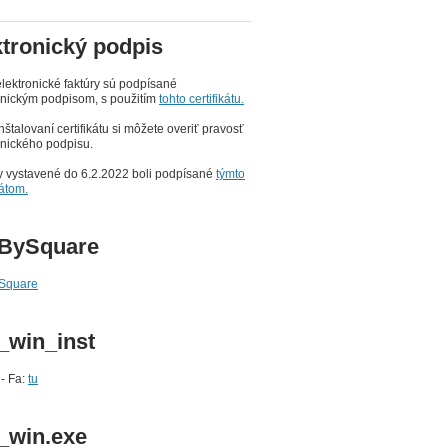
ktronický podpis
lektronické faktúry sú podpísané
onickým podpisom, s použitím
tohto certifikátu.
nštalovaní certifikátu si môžete overiť pravosť
onického podpisu.
y vystavené do 6.2.2022 boli podpísané
týmto
kátom.
BySquare
Square
_win_inst
- Fa:
tu
_win.exe