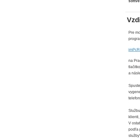
softvé
Vzd
Pre mo
progr
imPcR
na Pra
tlačitk
a násl
Spust
vygene
telefo
Službu
klienti
V osta
podľa 
služby