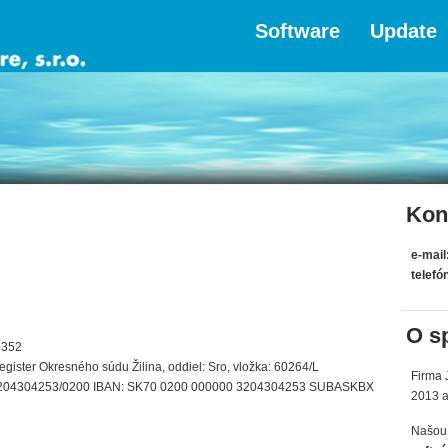
Software
Update
Kon
e-mail
telefó
O s
8352
gister Okresného súdu Žilina, oddiel: Sro, vložka: 60264/L
Firma 
 3204304253/0200 IBAN: SK70 0200 000000 3204304253 SUBASKBX
2013 a
Našou