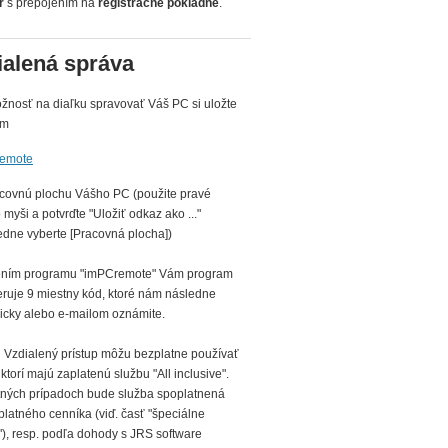
r
s prepojením na
registračné pokladne
.
ialená správa
žnosť na diaľku spravovať Váš PC si uložte
am
emote
covnú plochu Vášho PC (použite pravé
o myši a potvrďte "Uložiť odkaz ako ..."
edne vyberte [Pracovná plocha])
ením programu "imPCremote" Vám program
ruje 9 miestny kód, ktoré nám následne
nicky alebo e-mailom oznámite.
 Vzdialený prístup môžu bezplatne používať
, ktorí majú zaplatenú službu "All inclusive".
tných prípadoch bude služba spoplatnená
platného cenníka (viď. časť "špeciálne
"), resp. podľa dohody s JRS software