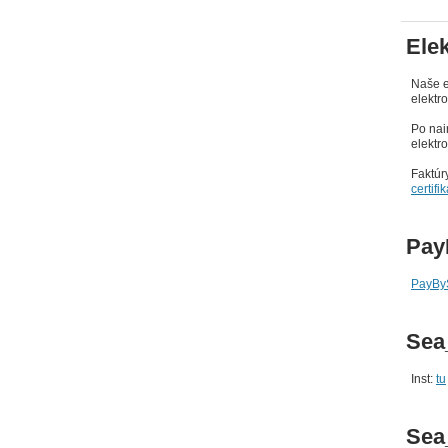
Ele
Naše e
elektr
Po nai
elektr
Faktúr
certifi
Pay
PayBy
Sea
Inst:
tu
Sea